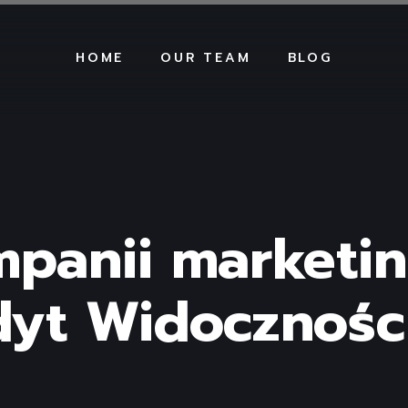
HOME
OUR TEAM
BLOG
panii marketi
yt Widoczności