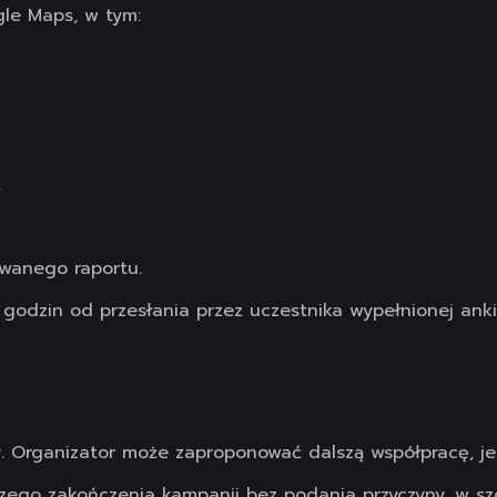
gle Maps, w tym:
,
owanego raportu.
godzin od przesłania przez uczestnika wypełnionej anki
y. Organizator może zaproponować dalszą współpracę, j
zego zakończenia kampanii bez podania przyczyny, w szc