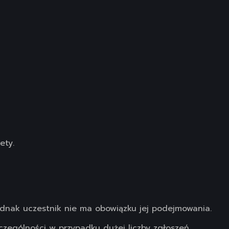
ety.
ednak uczestnik nie ma obowiązku jej podejmowania.
zególności w przypadku dużej liczby zgłoszeń.